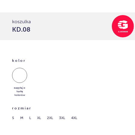
koszulka
KD.08
kolor
zapytaj o
kartę
kolorów
rozmiar
S
M
L
XL
2XL
3XL
4XL