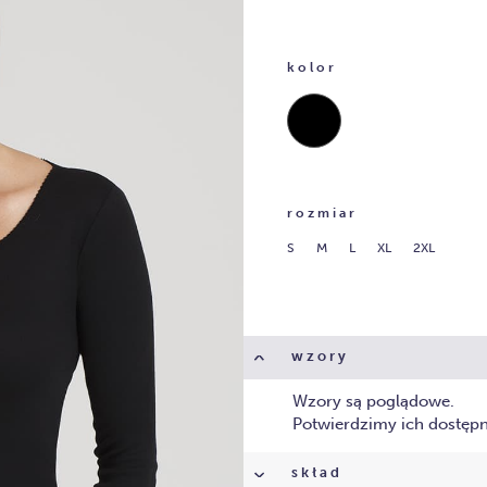
kolor
czerń
rozmiar
S
M
L
XL
2XL
wzory
Wzory są poglądowe.
Potwierdzimy ich dostęp
skład