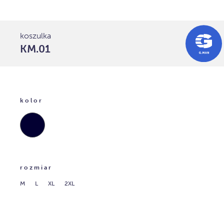
koszulka
KM.01
kolor
granat
rozmiar
M
L
XL
2XL