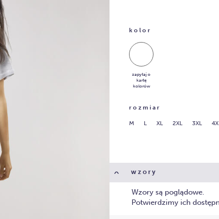
kolor
zapytaj o
kartę
kolorów
rozmiar
M
L
XL
2XL
3XL
4X
wzory
Wzory są poglądowe.
Potwierdzimy ich dostęp