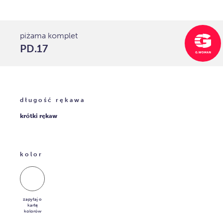
piżama komplet
PD.17
długość rękawa
krótki rękaw
kolor
zapytaj o
kartę
kolorów