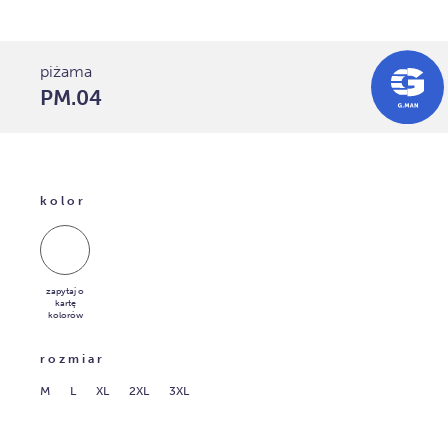
piżama
PM.04
kolor
zapytaj o
kartę
kolorów
rozmiar
M
L
XL
2XL
3XL